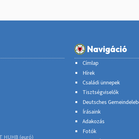
Navigáció
Címlap
Hírek
Családi ünnepek
Tisztségviselők
Deutsches Gemeindeleb
Írásaink
Adakozás
Fotók
T HUHB (euró)