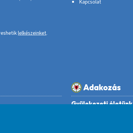
Kapcsolat
ereshetik
lelkészeinket
.
Adakozás
Gyülekezeti életü
Egyházfenntartói járulék – 
és Alapfokú Művészeti