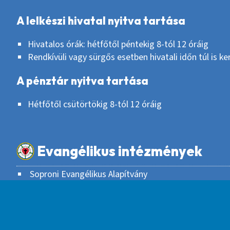
A lelkészi hivatal nyitva tartása
Hivatalos órák: hétfőtől péntekig 8-tól 12 óráig
Rendkívüli vagy sürgős esetben hivatali időn túl is k
A pénztár nyitva tartása
Hétfőtől csütörtökig 8-tól 12 óráig
Evangélikus intézmények
Soproni Evangélikus Alapítvány
Soproni Evangélikus Gyűjtemények
Temető
Hunyadi János Evangélikus Óvoda, Általános Iskola 