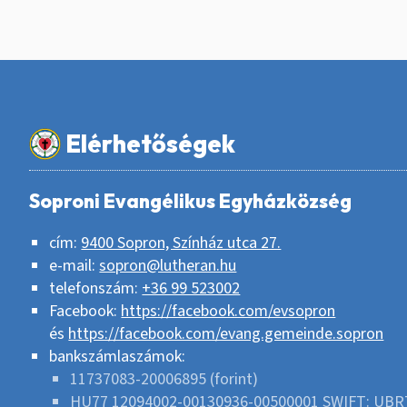
Elérhetőségek
Soproni Evangélikus Egyházközség
cím:
9400 Sopron, Színház utca 27.
e-mail:
sopron@lutheran.hu
telefonszám:
+36 99 523002
Facebook:
https://facebook.com/evsopron
és
https://facebook.com/evang.gemeinde.sopron
bankszámlaszámok:
11737083-20006895 (forint)
HU77 12094002-00130936-00500001 SWIFT: UBR