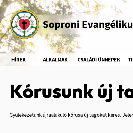
Ugrás
a
tartalomra
Soproni Evangélik
HÍREK
ALKALMAK
CSALÁDI ÜNNEPEK
T
Fő
navigáció
Kórusunk új 
Gyülekezetünk újraalakuló kórusa új tagokat keres. Jel