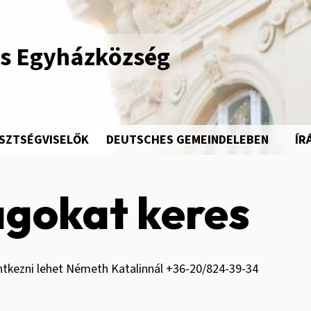
us Egyházközség
ISZTSÉGVISELŐK
DEUTSCHES GEMEINDELEBEN
ÍR
tagokat keres
entkezni lehet Németh Katalinnál +36-20/824-39-34