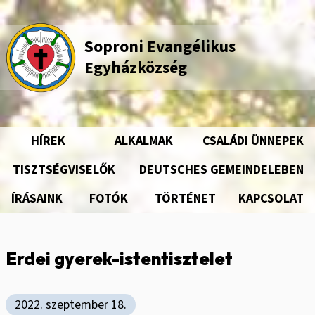
Ugrás
a
tartalomra
Soproni Evangélikus
Egyházközség
HÍREK
ALKALMAK
CSALÁDI ÜNNEPEK
Fő
navigáció
TISZTSÉGVISELŐK
DEUTSCHES GEMEINDELEBEN
ÍRÁSAINK
FOTÓK
TÖRTÉNET
KAPCSOLAT
Erdei gyerek-istentisztelet
2022. szeptember 18.