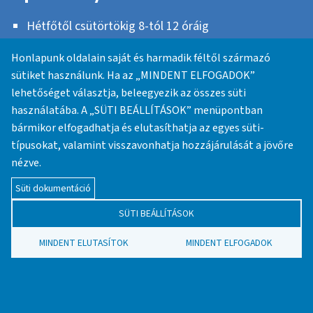
Hétfőtől csütörtökig 8-tól 12 óráig
Honlapunk oldalain saját és harmadik féltől származó
sütiket használunk. Ha az „MINDENT ELFOGADOK”
Navigáció
lehetőséget választja, beleegyezik az összes süti
Címlap
használatába. A „SÜTI BEÁLLÍTÁSOK” menüpontban
Hírek
bármikor elfogadhatja és elutasíthatja az egyes süti-
típusokat, valamint visszavonhatja hozzájárulását a jövőre
Családi ünnepek
nézve.
Tisztségviselők
Süti dokumentáció
Deutsches Gemeindeleben
SÜTI BEÁLLÍTÁSOK
Írásaink
Adakozás
MINDENT ELUTASÍTOK
MINDENT ELFOGADOK
Fotók
Kapcsolat