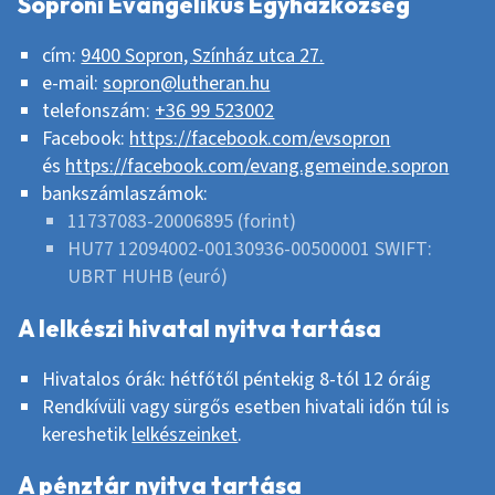
Soproni Evangélikus Egyházközség
cím:
9400 Sopron, Színház utca 27.
e-mail:
sopron@lutheran.hu
telefonszám:
+36 99 523002
Facebook:
https://facebook.com/evsopron
és
https://facebook.com/evang.gemeinde.sopron
bankszámlaszámok:
11737083-20006895 (forint)
HU77 12094002-00130936-00500001 SWIFT:
UBRT HUHB (euró)
A lelkészi hivatal nyitva tartása
Hivatalos órák: hétfőtől péntekig 8-tól 12 óráig
Rendkívüli vagy sürgős esetben hivatali időn túl is
kereshetik
lelkészeinket
.
A pénztár nyitva tartása