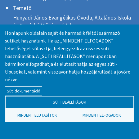
Temető
Hunyadi János Evangélikus Óvoda, Általános Iskola
és Alapfokú Művészeti Iskola
Honlapunk oldalain saját és harmadik féltől származó
Fabricius Endre Evangélikus Szeretetotthon
sütiket használunk. Ha az „MINDENT ELFOGADOK”
Szociális és Házi Betegápoló Alapítvány
lehetőséget választja, beleegyezik az összes süti
Berzsenyi Dániel Evangélikus (Líceum) Gimnázium
használatába. A „SÜTI BEÁLLÍTÁSOK” menüpontban
és Kollégium
bármikor elfogadhatja és elutasíthatja az egyes süti-
Eötvös József Evangélikus Gimnázium,
típusokat, valamint visszavonhatja hozzájárulását a jövőre
Egészségügyi Technikum és Művészeti
nézve.
Szakgimnázium
Süti dokumentáció
SÜTI BEÁLLÍTÁSOK
Adakozás
MINDENT ELUTASÍTOK
MINDENT ELFOGADOK
Gyülekezeti életünk anyagi támogatása
Egyházfenntartói járulék – perselypénz – adomány –