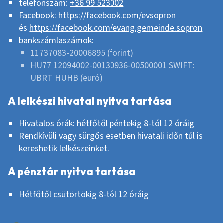
telefonszám:
+36 99 523002
Facebook:
https://facebook.com/evsopron
és
https://facebook.com/evang.gemeinde.sopron
bankszámlaszámok:
11737083-20006895 (forint)
HU77 12094002-00130936-00500001 SWIFT:
UBRT HUHB (euró)
A lelkészi hivatal nyitva tartása
Hivatalos órák: hétfőtől péntekig 8-tól 12 óráig
Rendkívüli vagy sürgős esetben hivatali időn túl is
kereshetik
lelkészeinket
.
A pénztár nyitva tartása
Hétfőtől csütörtökig 8-tól 12 óráig