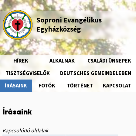
Ugrás
a
tartalomra
Soproni Evangélikus
Egyházközség
HÍREK
ALKALMAK
CSALÁDI ÜNNEPEK
Fő
navigáció
TISZTSÉGVISELŐK
DEUTSCHES GEMEINDELEBEN
ÍRÁSAINK
FOTÓK
TÖRTÉNET
KAPCSOLAT
Írásaink